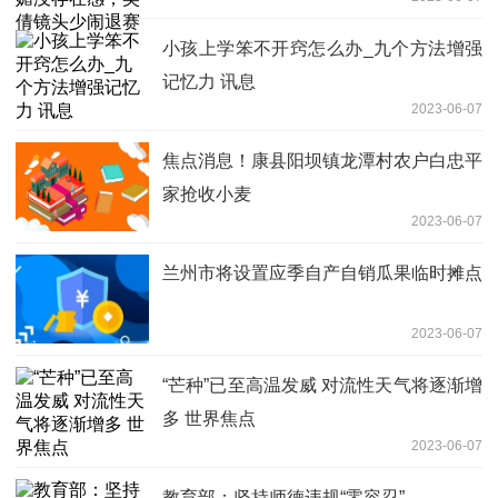
小孩上学笨不开窍怎么办_九个方法增强
记忆力 讯息
2023-06-07
焦点消息！康县阳坝镇龙潭村农户白忠平
家抢收小麦
2023-06-07
兰州市将设置应季自产自销瓜果临时摊点
2023-06-07
“芒种”已至高温发威 对流性天气将逐渐增
多 世界焦点
2023-06-07
教育部：坚持师德违规“零容忍”