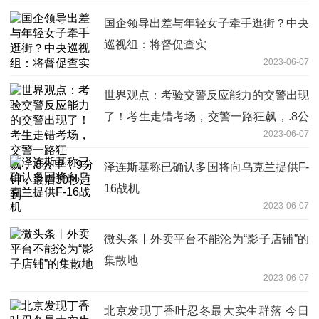
国企领导出差与年轻女子牵手逛街？中央
巡视组：将督促查实
2023-06-07
世界观点：考验交警反应能力的交警出现
了！考生走错考场，交警一路狂飙，.8公
2023-06-07
里，9分钟，最后30秒赶到
泽连斯基称已确认多国将向乌克兰提供F-
16战机
2023-06-07
微头条丨外卖平台不能沦为“影子店铺”的
集散地
2023-06-07
北京发现丁香叶忍冬最大实生群落 今日