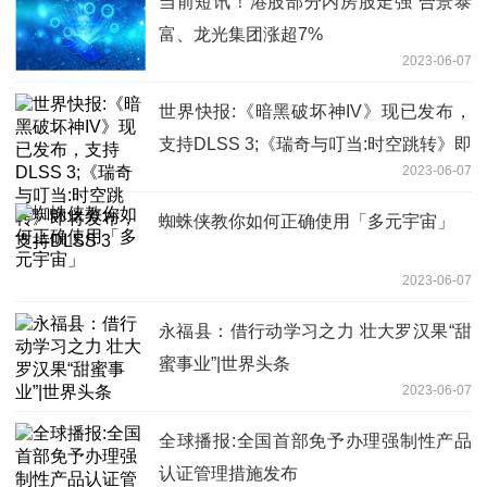
当前短讯！港股部分内房股走强 合景泰
富、龙光集团涨超7%
2023-06-07
世界快报:《暗黑破坏神IV》现已发布，
支持DLSS 3;《瑞奇与叮当:时空跳转》即
2023-06-07
将发布，支持DLSS 3
蜘蛛侠教你如何正确使用「多元宇宙」
2023-06-07
永福县：借行动学习之力 壮大罗汉果“甜
蜜事业”|世界头条
2023-06-07
全球播报:全国首部免予办理强制性产品
认证管理措施发布