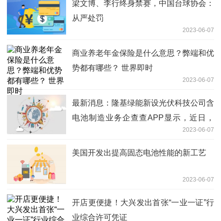
梁文博、李行终身禁赛，中国台球协会：
从严处罚
2023-06-07
商业养老年金保险是什么意思？弊端和优
势都有哪些？ 世界即时
2023-06-07
最新消息：隆基绿能新设光伏科技公司含
电池制造业务企查查APP显示，近日，
2023-06-07
铜川隆基光伏科技有限公司成立，注册资
本4亿元，经营范围包含
美国开发出提高固态电池性能的新工艺
2023-06-07
开店更便捷！大兴发出首张“一业一证”行
业综合许可凭证