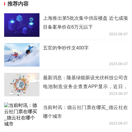
推荐内容
上海推出第5批次集中供应楼盘 近七成项
目备案单价在6万元以下
2023-06-07
五官的争吵作文400字
2023-06-07
最新消息：隆基绿能新设光伏科技公司含
电池制造业务企查查APP显示，近日，
2023-06-07
铜川隆基光伏科技有限公司成立，注册资
本4亿元，经营范围包含
当前时讯：德云社门票在哪买_德云社在
哪个城市
2023-06-07