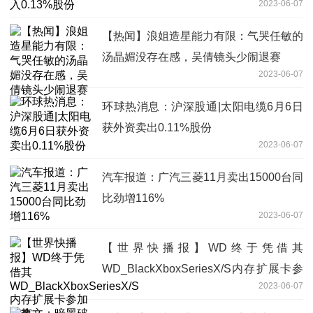
2023-06-07
【热闻】浪姐造星能力有限：气哭任敏的
汤晶媚没存在感，吴倩镜头少闹退赛
2023-06-07
环球热消息：沪深股通|太阳电缆6月6日
获外资卖出0.11%股份
2023-06-07
汽车报道：广汽三菱11月卖出15000台同
比劲增116%
2023-06-07
【世界快播报】WD终于凭借其
WD_BlackXboxSeriesX/S内存扩展卡参
2023-06-07
加比赛