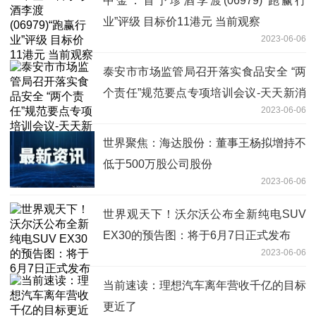
中金：首予珍酒李渡(06979)“跑赢行
业”评级 目标价11港元 当前观察
2023-06-06
泰安市市场监管局召开落实食品安全 “两
个责任”规范要点专项培训会议-天天新消
2023-06-06
息
世界聚焦：海达股份：董事王杨拟增持不
低于500万股公司股份
2023-06-06
世界观天下！沃尔沃公布全新纯电SUV
EX30的预告图：将于6月7日正式发布
2023-06-06
当前速读：理想汽车离年营收千亿的目标
更近了