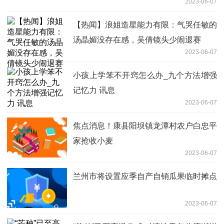
2023-06-07
【热闻】浪姐造星能力有限：气哭任敏的
汤晶媚没存在感，吴倩镜头少闹退赛
2023-06-07
小孩上学笨不开窍怎么办_九个方法增强
记忆力 讯息
2023-06-07
焦点消息！康县阳坝镇龙潭村农户白忠平
家抢收小麦
2023-06-07
兰州市将设置应季自产自销瓜果临时摊点
2023-06-07