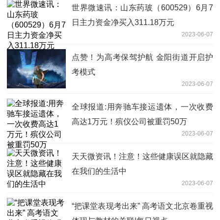
世界微速讯：山东药玻（600529）6月7
日主力资金净买入311.18万元
2023-06-07
点赞！为高考保驾护航 金阳街道开启护
考模式
2023-06-07
全球报道:用奔驰车接运遗体，一次收费
高达1万元！殡仪公司被重罚50万
2023-06-07
天天微资讯！注意！这些健康误区就隐藏
在我们的生活中
2023-06-07
“把课堂表现考出来” 高考语文北京卷重视