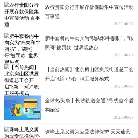
农行贵阳分行开展存款保险集中宣传活动
百事通
2023-06-07
肥牛套餐内牛肉实为“鸭肉和牛脂肪”，“碳
照哥”被罚款_世界观热点
2023-06-07
【当前热闻】北京房山区拱辰街道总工会
开启“3新＋5心” 职工服务模式
2023-06-07
全球热头条丨长沙轨道交通7号线首个盾
构始发
2023-06-07
珠峰上见义勇为应受法律保护-天天速讯