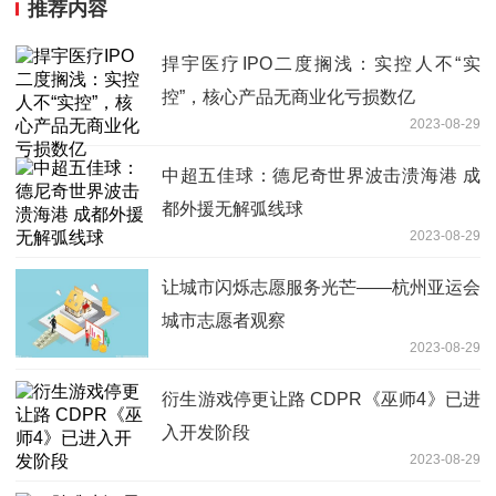
推荐内容
捍宇医疗IPO二度搁浅：实控人不“实
控”，核心产品无商业化亏损数亿
2023-08-29
中超五佳球：德尼奇世界波击溃海港 成
都外援无解弧线球
2023-08-29
让城市闪烁志愿服务光芒——杭州亚运会
城市志愿者观察
2023-08-29
衍生游戏停更让路 CDPR《巫师4》已进
入开发阶段
2023-08-29