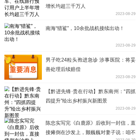
增长均超三千万人
2023-08-29
南海“猎鲨”，10余批战机接续出动！
2023-08-29
男子吃24粒头孢进急诊 涉事医院：将妥
善处理后续赔偿
2023-08-29
【黔进先锋·贵在行动】黔东南州：“四抓
四提升”绘出乡村振兴新图景
2023-08-29
陈忠实写完《白鹿原》后收到一封信，直
接瘫倒在沙发上，颤巍巍对妻子说：咱不
2023-08-29