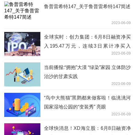
鲁普雷希特147_关于鲁普雷希特147简述
2023-06-09
全球实时：创力集团：6月8日融资净买
入195.47万元，连续3日累计净买入
2023-06-09
532.55万元
当前播报:“拥抱”大漠 “绿染”家园 立体防沙
治沙的甘肃实践
2023-06-09
“鸟中大熊猫”黑鹮都来做客啦！临洮洮河
国家湿地公园的“变装秀” 亮眼
2023-06-09
全球快消息！XD海立股：6月8日融资净