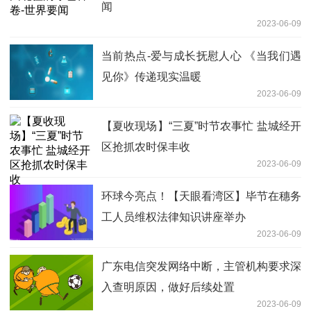
闻
2023-06-09
当前热点-爱与成长抚慰人心 《当我们遇
见你》传递现实温暖
2023-06-09
【夏收现场】“三夏”时节农事忙 盐城经开
区抢抓农时保丰收
2023-06-09
环球今亮点！【天眼看湾区】毕节在穗务
工人员维权法律知识讲座举办
2023-06-09
广东电信突发网络中断，主管机构要求深
入查明原因，做好后续处置
2023-06-09