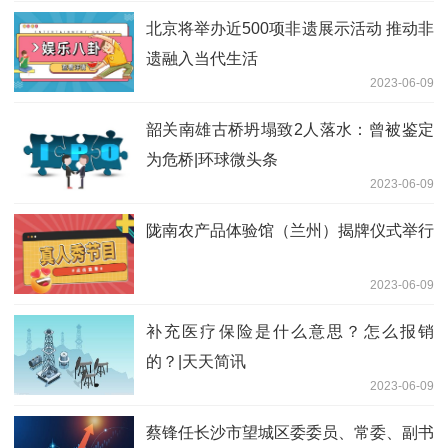
北京将举办近500项非遗展示活动 推动非
遗融入当代生活
2023-06-09
韶关南雄古桥坍塌致2人落水：曾被鉴定
为危桥|环球微头条
2023-06-09
陇南农产品体验馆（兰州）揭牌仪式举行
2023-06-09
补充医疗保险是什么意思？怎么报销
的？|天天简讯
2023-06-09
蔡锋任长沙市望城区委委员、常委、副书