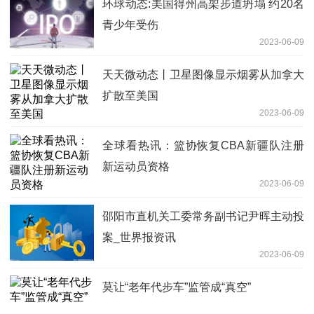
环球动态:美国得州高架步道坍塌 约20名
青少年受伤
2023-06-09
天天微动态丨卫星图像显示烟雾从加拿大
扩散至美国
2023-06-09
全球看热讯：篮协恢复CBA新疆队注册
新运动员资格
2023-06-09
邵阳市直机关工委常务副书记尹晖主动投
案_世界报资讯
2023-06-09
莫让“老年代步车”监管成“真空”