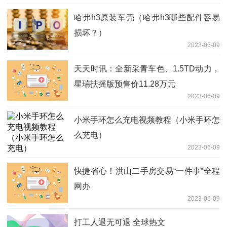
哈弗h3原装车壳（哈弗h3哪些配件容易
损坏？）
2023-06-09
天天时讯：全新采青车色、1.5TD动力，
星瑞扶摇版预售价11.28万元
2023-06-09
小米手环怎么充电视频教程（小米手环怎
么充电）
2023-06-09
快捷省心！洪山二手房交易“一件事”全程
网办
2023-06-09
打工人退无可退 全球热文