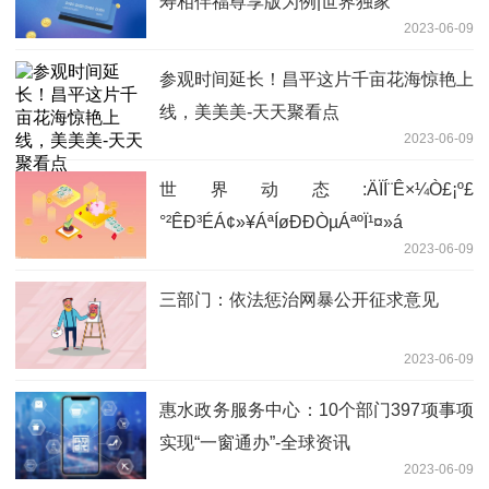
寿相伴福尊享版为例|世界独家
2023-06-09
参观时间延长！昌平这片千亩花海惊艳上
线，美美美-天天聚看点
2023-06-09
世界动态:ÄÏÍ¨Ê×¼Ò£¡º£
°²ÊÐ³ÉÁ¢»¥ÁªÍøÐÐÒµÁªºÏ¹¤»á
2023-06-09
三部门：依法惩治网暴公开征求意见
2023-06-09
惠水政务服务中心：10个部门397项事项
实现“一窗通办”-全球资讯
2023-06-09