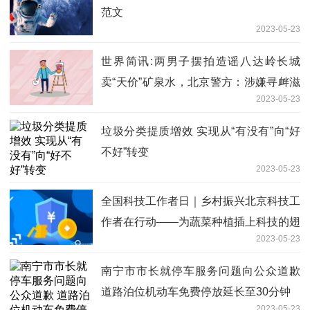
范文
2023-05-23
世界简讯:两男子摆拍造谣八达岭长城
卖“天价”矿泉水，北京警方：涉嫌寻衅滋
2023-05-23
事，依法刑事拘留！
垃圾分类提质增效 实现从“有没有”向“好
不好”转变
2023-05-23
全国科技工作者日｜乡村振兴北京科技工
作者在行动——为蔬菜种植插上科技的翅
2023-05-23
膀_世界速看
南宁市市长就停车服务问题向公众道歉
道路泊位机动车免费停放延长至30分钟
2023-05-23